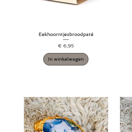
Eekhoorntjesbroodpaté
Snel overzicht
Prijs
€ 6,95
In winkelwagen