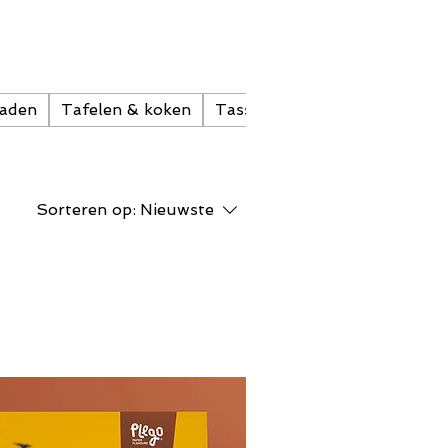
raden
Tafelen & koken
Tassen
Waxmelt
Woonde
Sorteren op:
Nieuwste