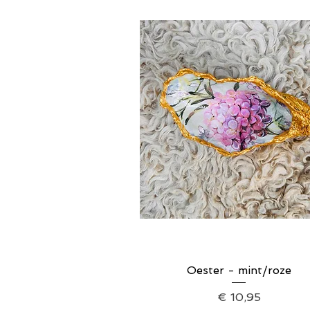
Oester - mint/roze
Snel overzicht
Prijs
€ 10,95