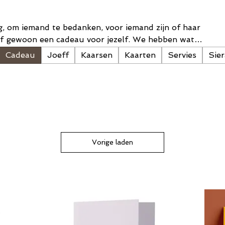
, om iemand te bedanken, voor iemand zijn of haar
 of gewoon een cadeau voor jezelf. We hebben wat
cadeau te doen!
Cadeau
Joeff
Kaarsen
Kaarten
Servies
Sie
Vorige laden