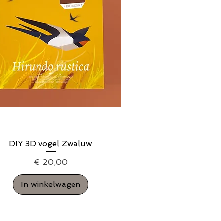
DIY 3D vogel Zwaluw
Snel overzicht
Prijs
€ 20,00
In winkelwagen