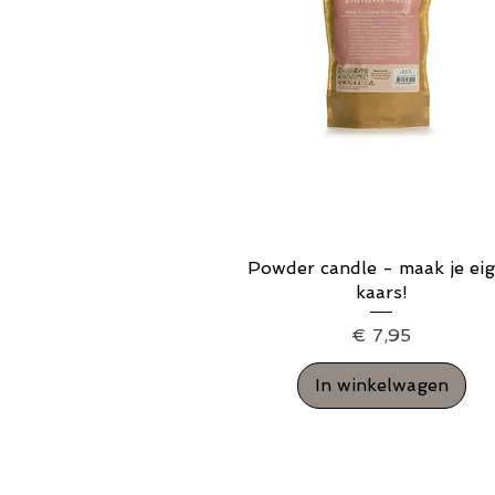
Powder candle - maak je ei
Snel overzicht
kaars!
Prijs
€ 7,95
In winkelwagen