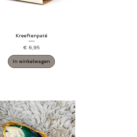
Kreeftenpaté
Snel overzicht
Prijs
€ 6,95
In winkelwagen