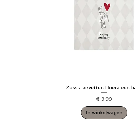
Zusss servetten Hoera een b
Snel overzicht
Prijs
€ 3,99
In winkelwagen