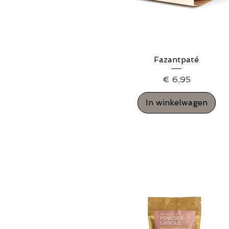
Snel overzicht
Fazantpaté
Prijs
€ 6,95
In winkelwagen