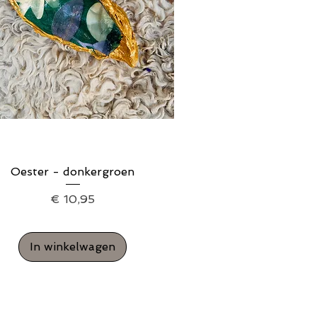
Oester - donkergroen
Snel overzicht
Prijs
€ 10,95
In winkelwagen