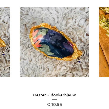
Oester - donkerblauw
Snel overzicht
Prijs
€ 10,95