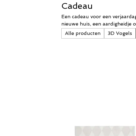
Cadeau
Een cadeau voor een verjaardag
nieuwe huis, een aardigheidje
items voor je geselecteerd om 
Alle producten
3D Vogels