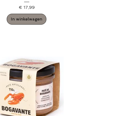
Prijs
€ 17,99
In winkelwagen