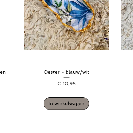
gen
Oester - blauw/wit
Snel overzicht
Prijs
€ 10,95
In winkelwagen