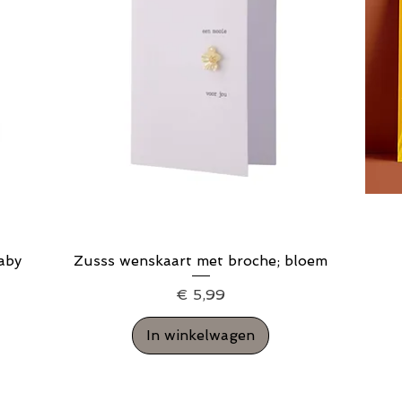
aby
Zusss wenskaart met broche; bloem
Snel overzicht
Prijs
€ 5,99
In winkelwagen