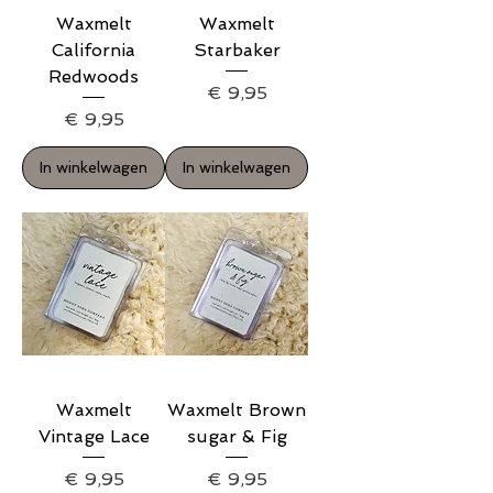
Waxmelt
Waxmelt
California
Starbaker
Redwoods
Prijs
€ 9,95
Prijs
€ 9,95
In winkelwagen
In winkelwagen
Waxmelt
Waxmelt Brown
Vintage Lace
sugar & Fig
Prijs
Prijs
€ 9,95
€ 9,95