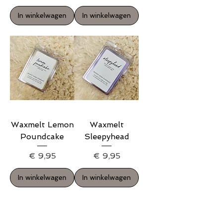
In winkelwagen
In winkelwagen
Waxmelt Lemon
Waxmelt
Poundcake
Sleepyhead
Prijs
Prijs
€ 9,95
€ 9,95
In winkelwagen
In winkelwagen