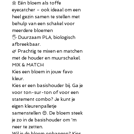
🌼 Eén bloem als toffe
eyecatcher – ook ideaal om een
heel gezin samen te stellen met
behulp van een schakel voor
meerdere bloemen
🖐️ Duurzaam PLA, biologisch
afbreekbaar.
🌿 Prachtig te mixen en matchen
met de houder en muurschakel.
MIX & MATCH
Kies een bloem in jouw favo
kleur.
Kies er een basishouder bij. Ga je
voor ton-sur-ton of voor een
statement combo? Je kunt je
eigen kleurenpalletje
samenstellen 😍. De bloem steek
je zo in de basishouder om 'm
neer te zetten.
Wil je de bloem ophangen? Kies