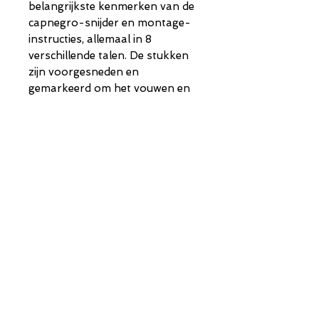
belangrijkste kenmerken van de
capnegro-snijder en montage-
instructies, allemaal in 8
verschillende talen. De stukken
zijn voorgesneden en
gemarkeerd om het vouwen en
monteren te vergemakkelijken.
Al deze materialen worden
gepresenteerd in een mooie en
duurzame map. Er is witte
hobbylijm nodig om de
figuurstukken te bevestigen.
Afmetingen van
20x8x12
figuur:
cm
Shop
Instagram
Verzenden en