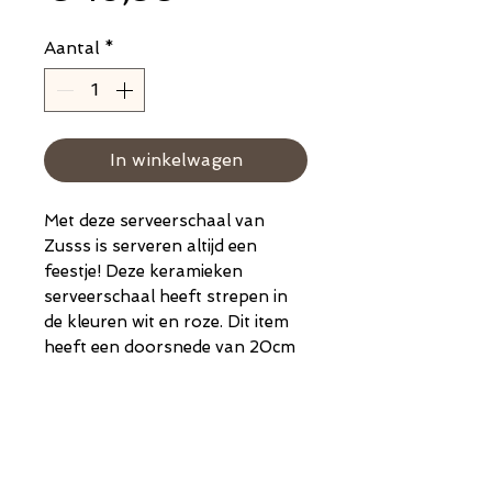
Aantal
*
In winkelwagen
Met deze serveerschaal van
Zusss is serveren altijd een
feestje! Deze keramieken
serveerschaal heeft strepen in
de kleuren wit en roze. Dit item
heeft een doorsnede van 20cm
en is 11,5cm breed. Je serveert
hierop de lekkerste koekjes,
borrelhapjes en ander lekkers!