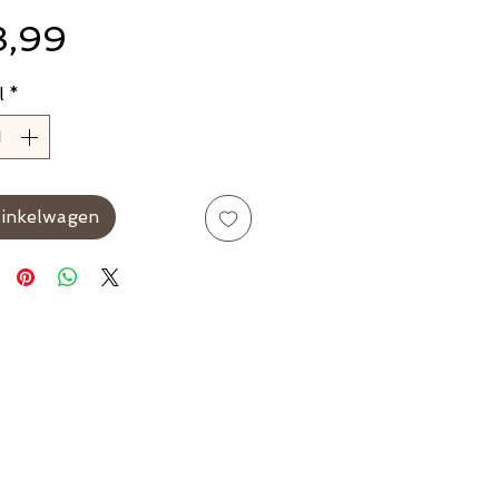
Prijs
3,99
l
*
winkelwagen