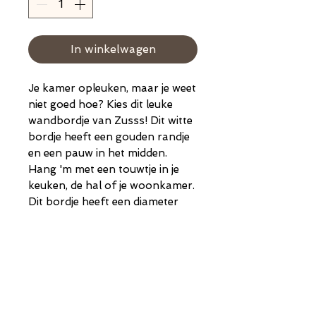
In winkelwagen
Je kamer opleuken, maar je weet
niet goed hoe? Kies dit leuke
wandbordje van Zusss! Dit witte
bordje heeft een gouden randje
en een pauw in het midden.
Hang 'm met een touwtje in je
keuken, de hal of je woonkamer.
Dit bordje heeft een diameter
van 16 centimeter en is 2
centimeter dik. Natuurlijk ook als
normaal bordje te gebruiken.