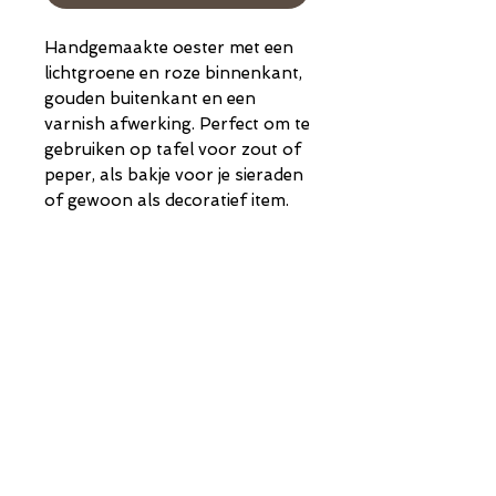
Handgemaakte oester met een
lichtgroene en roze binnenkant,
gouden buitenkant en een
varnish afwerking. Perfect om te
gebruiken op tafel voor zout of
peper, als bakje voor je sieraden
of gewoon als decoratief item.
Uniek item
Elke oester is uniek van vorm
en grootte.
De oesters die voor deze
collectie zijn gebruikt zijn
Shop
Instagram
tussen de 6 en 8 cm lang.
Verzenden en
About Us
Cadeaubon
retourneren
Contact
Mijn account
Algemene