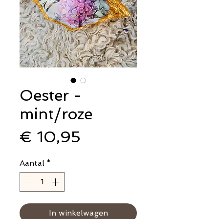
Oester -
mint/roze
Prijs
€ 10,95
Aantal
*
In winkelwagen