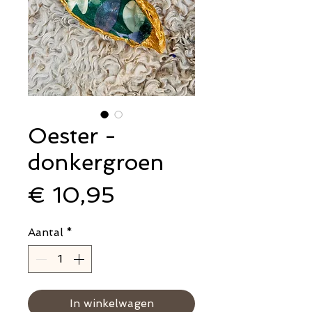
Oester -
donkergroen
Prijs
€ 10,95
Aantal
*
In winkelwagen