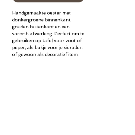
Handgemaakte oester met
donkergroene binnenkant,
gouden buitenkant en een
varnish afwerking. Perfect om te
gebruiken op tafel voor zout of
peper, als bakje voor je sieraden
of gewoon als decoratief item.
Uniek item
Elke oester is uniek van vorm
en grootte.
De oesters die voor deze
collectie zijn gebruikt zijn
Shop
Instagram
tussen de 6 en 8 cm lang.
Verzenden en
About Us
Cadeaubon
retourneren
Contact
Mijn account
Algemene