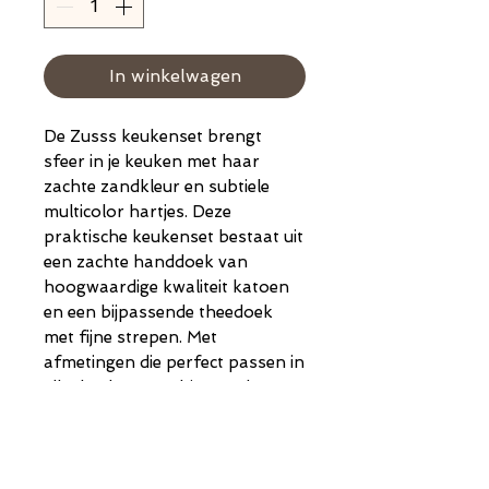
In winkelwagen
De Zusss keukenset brengt
sfeer in je keuken met haar
zachte zandkleur en subtiele
multicolor hartjes. Deze
praktische keukenset bestaat uit
een zachte handdoek van
hoogwaardige kwaliteit katoen
en een bijpassende theedoek
met fijne strepen. Met
afmetingen die perfect passen in
elke keuken, combineert deze
keukenset stijl en functionaliteit.
De zandkleur zorgt voor een
natuurlijke, warme uitstraling