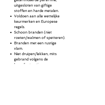
gecertificeerde paraffine,
uitgesloten van giftige
stoffen en harde metalen.
Voldoen aan alle wettelijke
keurmerken en Europese
regels.
Schoon branden (niet
roeten/walmen of spetteren).
Branden met een rustige
vlam.
Niet druipen/lekken, mits
gebrand volgens de
brandinstructies.
Niet snel verkleuren onder
invloed van zonlicht.
Afmetingen