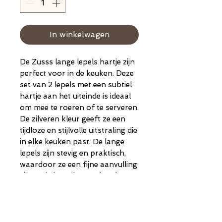
In winkelwagen
De Zusss lange lepels hartje zijn
perfect voor in de keuken. Deze
set van 2 lepels met een subtiel
hartje aan het uiteinde is ideaal
om mee te roeren of te serveren.
De zilveren kleur geeft ze een
tijdloze en stijlvolle uitstraling die
in elke keuken past. De lange
lepels zijn stevig en praktisch,
waardoor ze een fijne aanvulling
zijn op je bestek. Met deze lange
lepels hartje van Zusss maak je
koken en tafelen nét wat leuker
en persoonlijker.