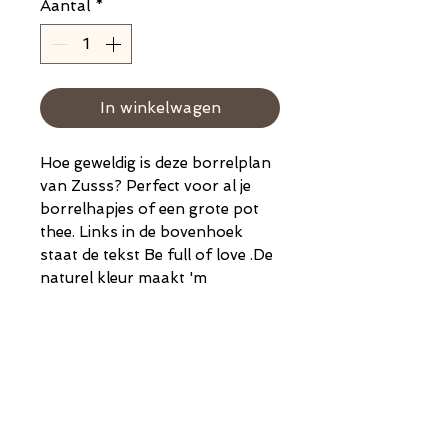
Aantal
*
In winkelwagen
Hoe geweldig is deze borrelplan
van Zusss? Perfect voor al je
borrelhapjes of een grote pot
thee. Links in de bovenhoek
staat de tekst Be full of love .De
naturel kleur maakt 'm
eenvoudig te combineren met
elke stijl.
Afmetingen: 30 x 28 cm.