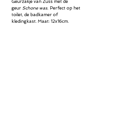
Geurzakje van Zuss met de
geur
Schone was.
Perfect op het
toilet, de badkamer of
kledingkast. Maat: 12x16cm.
Shop
Instagram
Verzenden en
About Us
Cadeaubon
retourneren
Contact
Mijn account
Algemene
voorwaarden