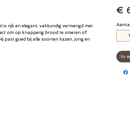
€ 
Aanta
l is rijk en elegant, vakkundig vermengd met
perfect om op knapperig brood te smeren of
ij past goed bij alle soorten kazen, jong en
In 
Instagram
Verzenden e
Cadeaubon
retourneren
Mijn account
Algemene vo