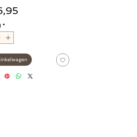
Prijs
6,95
l
*
winkelwagen
n
orwaarden