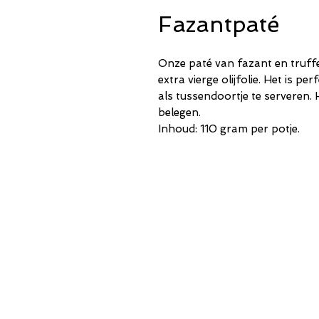
Fazantpaté
Onze paté van fazant en truffe
extra vierge olijfolie. Het is 
als tussendoortje te serveren. H
belegen.
Inhoud: 110 gram per potje.
Shop
About Us
Contact